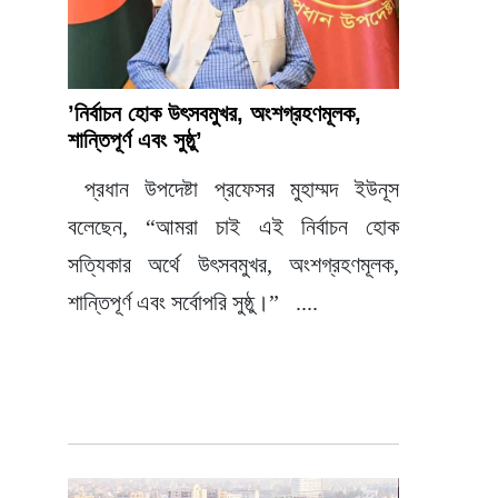
লোডশেডিং; বরগুনায় বিদ্যুৎ অফিস ঘেরাও, তালা
মারার হুশিয়ারি
’নির্বাচন হোক উৎসবমুখর, অংশগ্রহণমূলক,
শান্তিপূর্ণ এবং সুষ্ঠু’
উজিরপুরে রাস্তার পাশে পড়ে ছিল ত্রাণের কম্বল !
প্রধান উপদেষ্টা প্রফেসর মুহাম্মদ ইউনূস
বলেছেন, “আমরা চাই এই নির্বাচন হোক
১৮ বছর পর বাড়ি ফিরলেন ‘নিঁখোজ’ আলমগীর
সত্যিকার অর্থে উৎসবমুখর, অংশগ্রহণমূলক,
শান্তিপূর্ণ এবং সর্বোপরি সুষ্ঠু।” ....