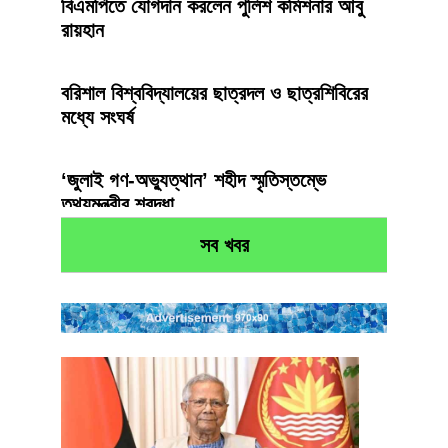
বিএমপিতে যোগদান করলেন পুলিশ কমিশনার আবু
রায়হান
বরিশাল বিশ্ববিদ্যালয়ের ছাত্রদল ও ছাত্রশিবিরের
মধ্যে সংঘর্ষ
‘জুলাই গণ-অভ্যুত্থান’ শহীদ স্মৃতিস্তম্ভে
তথ্যমন্ত্রীর শ্রদ্ধা
সব খবর
জুলাইগণ অভ্যুত্থান: বরিশাল সিটি কর্পোরেশনের
প্রশাসকের পক্ষে শ্রদ্ধাঞ্জলি
মৃত ১ শিক্ষকের বেতন তুলে নিচ্ছেন জামায়াত নেতা ১
শিক্ষক
৮ অভিযোগে পবিপ্রবির উপ-রেজিস্ট্রার বরখাস্ত