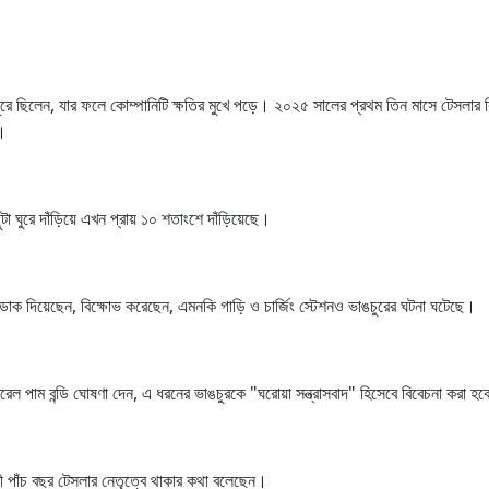
ূরে ছিলেন, যার ফলে কোম্পানিটি ক্ষতির মুখে পড়ে। ২০২৫ সালের প্রথম তিন মাসে টেসলার ব
ন।
ুটা ঘুরে দাঁড়িয়ে এখন প্রায় ১০ শতাংশে দাঁড়িয়েছে।
 ডাক দিয়েছেন, বিক্ষোভ করেছেন, এমনকি গাড়ি ও চার্জিং স্টেশনও ভাঙচুরের ঘটনা ঘটেছে।
নারেল পাম বন্ডি ঘোষণা দেন, এ ধরনের ভাঙচুরকে "ঘরোয়া সন্ত্রাসবাদ" হিসেবে বিবেচনা করা হ
মী পাঁচ বছর টেসলার নেতৃত্বে থাকার কথা বলেছেন।