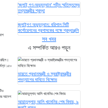
‘জুলাই গণ-অভ্যুত্থান’ শহীদ স্মৃতিস্তম্ভে
তথ্যমন্ত্রীর শ্রদ্ধা
জুলাইগণ অভ্যুত্থান: বরিশাল সিটি
কর্পোরেশনের প্রশাসকের পক্ষে শ্রদ্ধাঞ্জলি
যোগ
সব খবর
এ সম্পর্কিত আরও পড়ুন
করেছিল।
্যন্ত ১৫০
ভারতে প্রধানমন্ত্রী ও স্বরাষ্ট্রমন্ত্রীর
পদত্যাগের দাবিতে বিক্ষোভ
টিও
লের আদেশ
আয়াতুল্লাহ আলি খামেনির শেষ বিদায়, ৯
জুলাই দাফন