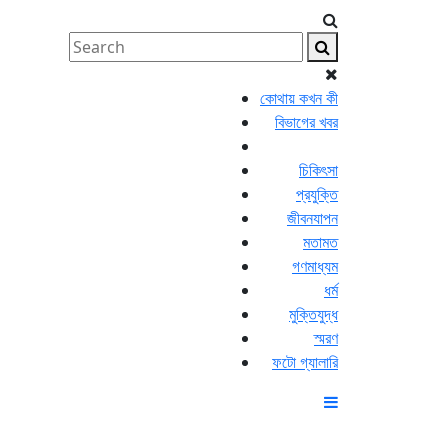
কোথায় কখন কী
বিভাগের খবর
চিকিৎসা
প্রযুক্তি
জীবনযাপন
মতামত
গণমাধ্যম
ধর্ম
মুক্তিযুদ্ধ
স্মরণ
ফটো গ্যালারি