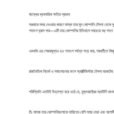
মাস্কের ব্যবসায়িক ক্ষতির প্রভাব
সরকারে সময় দেওয়ার কারণে মাস্ক তার মূল কোম্পানি টেসলা থেকে দ
শতাংশ হ্রাস পায়—এটি তার কোম্পানির ইতিহাসে সবচেয়ে বড় পত
এমনকি এর শেয়ারমূল্যও ৪৫ শতাংশ পর্যন্ত পড়ে যায়, পরবর্তীতে কিছ
রাজনৈতিক বিতর্ক ও সমালোচনার ফলে অ্যাক্টিভিস্টরা টেসলা বয়কটের
পরিস্থিতি এতটাই উত্তপ্ত হয়ে ওঠে যে, যুক্তরাষ্ট্রের অ্যাটর্নি জে
মি. মাস্ক তার কোম্পানিগুলোকে দায়িত্বে বেশি সময় দেয়া এবং আগা