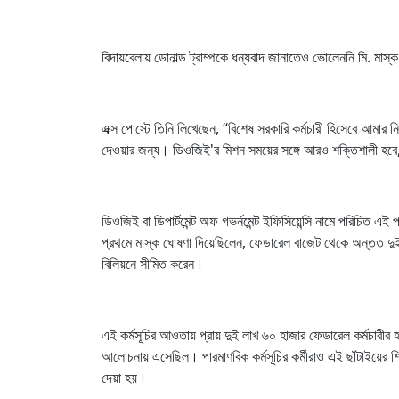
বিদায়বেলায় ডোনাল্ড ট্রাম্পকে ধন্যবাদ জানাতেও ভোলেননি মি. মাস্
এক্স পোস্টে তিনি লিখেছেন, “বিশেষ সরকারি কর্মচারী হিসেবে আমার 
দেওয়ার জন্য। ডিওজিই'র মিশন সময়ের সঙ্গে আরও শক্তিশালী হবে, 
ডিওজিই বা ডিপার্টমেন্ট অফ গভর্নমেন্ট ইফিসিয়েন্সি নামে পরিচিত এ
প্রথমে মাস্ক ঘোষণা দিয়েছিলেন, ফেডারেল বাজেট থেকে অন্তত দুই 
বিলিয়নে সীমিত করেন।
এই কর্মসূচির আওতায় প্রায় দুই লাখ ৬০ হাজার ফেডারেল কর্মচারীর 
আলোচনায় এসেছিল। পারমাণবিক কর্মসূচির কর্মীরাও এই ছাঁটাইয়ে
দেয়া হয়।