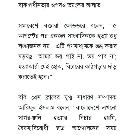
বাকস্বাধীনতার ওপরও ভয়ংকর আঘাত।
সমাবেশে বক্তারা ক্ষোভভরে বলেন, “৫
আগস্টের পর একজন সাংবাদিককে হত্যা শুধু
লজ্জাজনক নয়—এটি গণমাধ্যমকে স্তব্ধ করার
ষড়যন্ত্র। আমরা ভয় পাই না, ভয় পাব না;
হত্যাকারী যেই হোক, বিচারের কাঠগড়ায় দাঁড়
করাতেই হবে।”
ববি প্রেস ক্লাবের যুগ্ম সাধারণ সম্পাদক
আরিফুল ইসলাম বলেন, “বাংলাদেশে এখনো
সাগর-রুনি হত্যার বিচার হয়নি,
বৈষম্যবিরোধী ছাত্র আন্দোলনের সময়