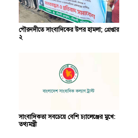
গৌরনদীতে সাংবাদিকের উপর হামলা; গ্রেপ্তার
২
সাংবাদিকতা সবচেয়ে বেশি চ্যালেঞ্জের মুখে:
তথ্যমন্ত্রী