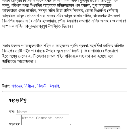
সভায় কেন্দ্রীয় বিএনপির সহ-সাংগঠনিক সম্পাদক আকন কুদ্দুসুর রহমান, মাহাবুবুল হক
নান্নু, বরিশাল নগর বিএনপির আহ্বায়ক মনিরুজ্জামান খান ফারুক, যুগ্ম আহ্বায়ক
আফরোজা খানম নাসরিন, সদস্য সচিব জিয়া উদ্দিন সিকদার, জেলা বিএনপির (দক্ষিণ)
আহ্বায়ক আবুল হোসেন খান ও সদস্য সচিব আবুল কালাম শাহিন, বাকেরগঞ্জ উপজেলা
বিএনপির সদস্য সচিব নাসির হাওলাদার, পৌর বিএনপির সভাপতি নাসির জমাদ্দার ও সাধারণ
সম্পাদক শাহিন তালুকদার প্রমুখ উপস্থিত ছিলেন।
সভার শুরুতে গণঅভ্যুত্থানে শহিদ ও আহতদের প্রতি শ্রদ্ধা-সহমর্মিতা জানিয়ে বরিশাল
বিভাগের ৩১টি শহীদ পরিবারকে উপহার তুলে দেন রিজভী। জিয়া পরিবারের উদ্যোগে
ইতোমধ্যে দেশের ২৮টি জেলার দেড়শ শহিদ পরিবারকে সহায়তা করা হয়েছে বলে
জানিয়েছে আয়োজকরা।
ট্যাগ:
গণতন্ত্র
,
নির্বাচন
,
রিজভী
,
বিএনপি
,
মন্তব্য লিখুন
নাম:
মন্তব্য: