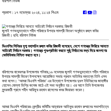
বরিশাল নিউজ
প্রকাশ : ১৭ নভেম্বর ২০২৪, ১১:২৪ পিএম
জুলাই গণঅভ্যুত্থানে শহীদ পরিবারে উপহার সামগ্রী বিতরণ অনুষ্ঠানে রুহুল কবির
রিজভী। ছবি: বরিশাল নিউজ
বিএনপির সিনিয়র যুগ্ম মহাসচিব রুহুল কবির রিজভী বলেছেন, দেশে গণতন্ত্র ফিরিয়ে আনতে
অচিরেই নির্বাচন দরকার। গণতন্ত্র পুনঃপ্রতিষ্ঠা করতে সুষ্ঠু নির্বাচনের মধ্য দিয়ে জনগণের
ভোটাধিকার নিশ্চিত করতে হবে।
বরিশালের বাকেরগঞ্জ উপজেলায় শনিবার,১৬ নভেম্বর জুলাই গণঅভ্যুত্থানে শহীদ পরিবারে
উপহার সামগ্রী বিতরণ উপলক্ষ্যে আয়োজিত সভায় প্রধান অতিথির বক্তব্যে তিনি এসব
কথা বলেন। ‘আমরা বিএনপি পরিবার’ এর উদ্যোগে উপজেলার দুধল ইউনিয়নের জাহাঙ্গীর
হোসেন মোল্লা ডিগ্রি কলেজ মাঠে এই সভা অনুষ্ঠিত হয়। এর আগে তিনি উপজেলার
সুন্দরকাঠী গ্রামে শহীদ আরিফুর রহমান রাসেলের কবর জিয়ারত করেন।
আমরা বিএনপি পরিবারের কেন্দ্রীয় কমিটির আহ্বায়ক আতিকুর রহমান রুম্মানের সভাপতিত্বে