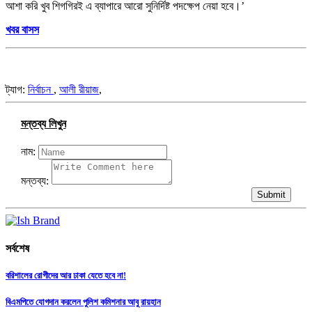
আশা করি খুব শিগগিরই এ ব্যাপারে আরো সুনির্দিষ্ট পদক্ষেপ নেয়া হবে।’
খবর বাসস
ট্যাগ:
নির্বাচন
,
আলী রীয়াজ
,
মন্তব্য লিখুন
নাম:
মন্তব্য:
Submit
সর্বশেষ
বরিশালের রোগীদের আর ঢাকা যেতে হবে না!
বিএমপিতে যোগদান করলেন পুলিশ কমিশনার আবু রায়হান