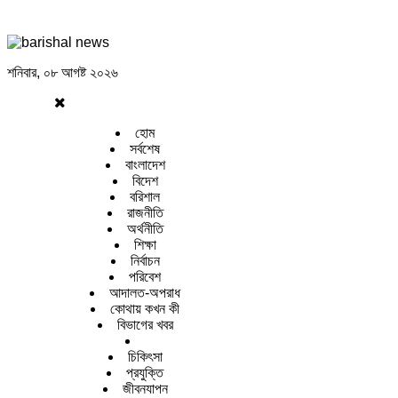
শনিবার, ০৮ আগষ্ট ২০২৬
হোম
সর্বশেষ
বাংলাদেশ
বিদেশ
বরিশাল
রাজনীতি
অর্থনীতি
শিক্ষা
নির্বাচন
পরিবেশ
আদালত-অপরাধ
কোথায় কখন কী
বিভাগের খবর
চিকিৎসা
প্রযুক্তি
জীবনযাপন