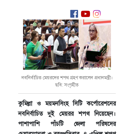
নবনির্বাচিত মেয়রদের শপথ গ্রহণ করালেন প্রধানমন্ত্রী।
ছবি: সংগৃহীত
কুমিল্লা ও ময়মনসিংহ সিটি কর্পোরেশনের
নবনির্বাচিত দুই মেয়রর শপথ নিয়েছেন।
পাশাপাশি পাঁচটি জেলা পরিষদের
চেয়ারম্যানরা ও বৃহস্পতিবার, ৪ এপ্রিল শপথ