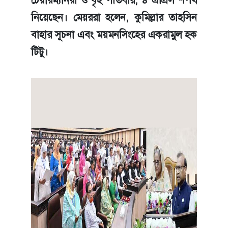
নিয়েছেন। মেয়ররা হলেন, কুমিল্লার তাহসিন
বাহার সূচনা এবং ময়মনসিংহের একরামুল হক
টিটু।