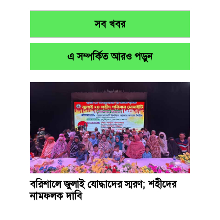
সব খবর
এ সম্পর্কিত আরও পড়ুন
বরিশালে জুলাই যোদ্ধাদের স্মরণ; শহীদের
নামফলক দাবি