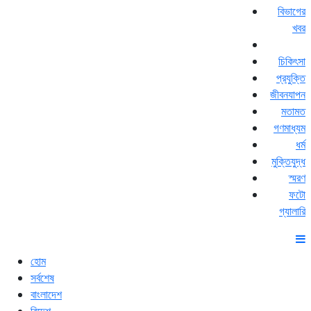
বিভাগের
খবর
চিকিৎসা
প্রযুক্তি
জীবনযাপন
মতামত
গণমাধ্যম
ধর্ম
মুক্তিযুদ্ধ
স্মরণ
ফটো
গ্যালারি
হোম
সর্বশেষ
বাংলাদেশ