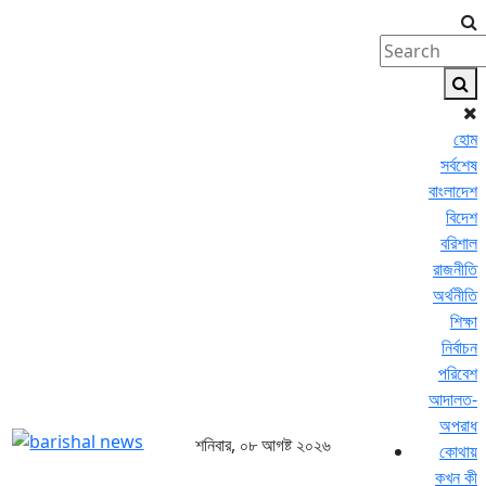
হোম
সর্বশেষ
বাংলাদেশ
বিদেশ
বরিশাল
রাজনীতি
অর্থনীতি
শিক্ষা
নির্বাচন
পরিবেশ
আদালত-
অপরাধ
শনিবার, ০৮ আগষ্ট ২০২৬
কোথায়
কখন কী