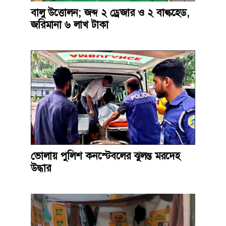
বালু উত্তোলন; জব্দ ২ ড্রেজার ও ২ বাল্কহেড,
জরিমানা ৬ লাখ টাকা
ভোলায় পুলিশ কনস্টেবলের ঝুলন্ত মরদেহ
উদ্ধার