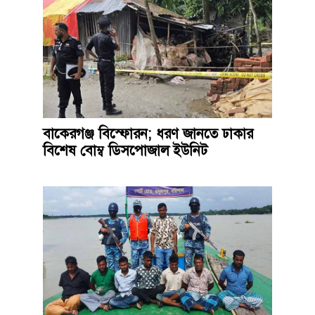
বাকেরগঞ্জ বিস্ফোরন; ধরণ জানতে ঢাকার
বিশেষ বোম্ব ডিসপোজাল ইউনিট