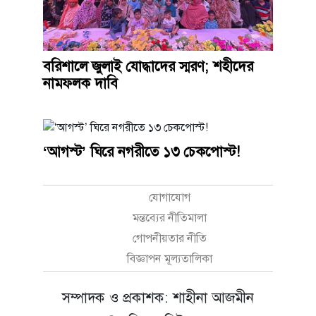
বরিশালে জুলাই যোদ্ধাদের স্মরণ; শহীদের
নামফলক দাবি
‘আগস্ট’ ঘিরে নগরীতে ১৩ চেকপোস্ট!
যোগাযোগ
মন্তব্যের নীতিমালা
গোপনীয়তার নীতি
বিজ্ঞাপন মূল্যতালিকা
সম্পাদক ও প্রকাশক: শাহীনা আজমীন