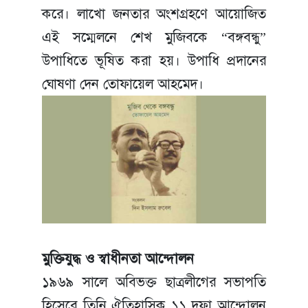
করে। লাখো জনতার অংশগ্রহণে আয়োজিত
এই সম্মেলনে শেখ মুজিবকে “বঙ্গবন্ধু”
উপাধিতে ভূষিত করা হয়। উপাধি প্রদানের
ঘোষণা দেন তোফায়েল আহমেদ।
মুক্তিযুদ্ধ ও স্বাধীনতা আন্দোলন
১৯৬৯ সালে অবিভক্ত ছাত্রলীগের সভাপতি
হিসেবে তিনি ঐতিহাসিক ১১ দফা আন্দোলন