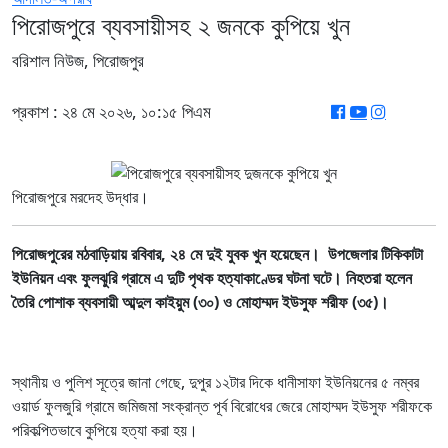
পিরোজপুরে ব্যবসায়ীসহ ২ জনকে কুপিয়ে খুন
বরিশাল নিউজ, পিরোজপুর
প্রকাশ : ২৪ মে ২০২৬, ১০:১৫ পিএম
পিরোজপুরে মরদেহ উদ্ধার।
পিরোজপুরের মঠবাড়িয়ায় রবিবার, ২৪ মে দুই যুবক খুন হয়েছেন। উপজেলার টিকিকাটা
ইউনিয়ন এবং ফুলঝুরি গ্রামে এ দুটি পৃথক হত্যাকাণ্ডের ঘটনা ঘটে। নিহতরা হলেন
তৈরি পোশাক ব্যবসায়ী আব্দুল কাইয়ুম (৩০) ও মোহাম্মদ ইউসুফ শরীফ (৩৫)।
স্থানীয় ও পুলিশ সূত্রে জানা গেছে, দুপুর ১২টার দিকে ধানীসাফা ইউনিয়নের ৫ নম্বর
ওয়ার্ড ফুলজুরি গ্রামে জমিজমা সংক্রান্ত পূর্ব বিরোধের জেরে মোহাম্মদ ইউসুফ শরীফকে
পরিকল্পিতভাবে কুপিয়ে হত্যা করা হয়।