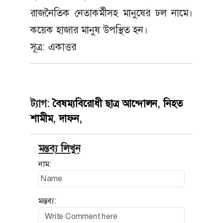
রাজনৈতিক নেতাকর্মীসহ মানুষের ঢল নামে।
কয়েক হাজার মানুষ উপস্থিত হন।
সূত্র: একাত্তর
ট্যাগ:
বৈষম্যবিরোধী ছাত্র আন্দোলন
,
নিহত
শামীম
,
দাফন
,
মন্তব্য লিখুন
নাম:
মন্তব্য: