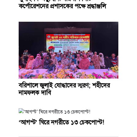
কর্পোরেশনের প্রশাসকের পক্ষে শ্রদ্ধাঞ্জলি
বরিশালে জুলাই যোদ্ধাদের স্মরণ; শহীদের
নামফলক দাবি
‘আগস্ট’ ঘিরে নগরীতে ১৩ চেকপোস্ট!